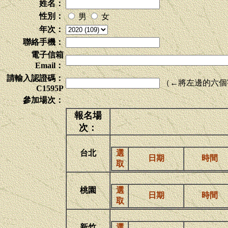
姓名：
性別：
男
女
年次：
聯絡手機：
電子信箱
Email：
請輸入認證碼：
（←將左邊的六個
C1595P
參加場次：
報名場
次：
台北
選
日期
時間
取
桃園
選
日期
時間
取
新竹
選