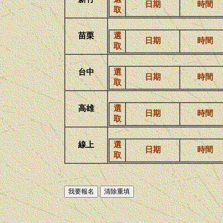
日期
時間
取
苗栗
選
日期
時間
取
台中
選
日期
時間
取
高雄
選
日期
時間
取
線上
選
日期
時間
取