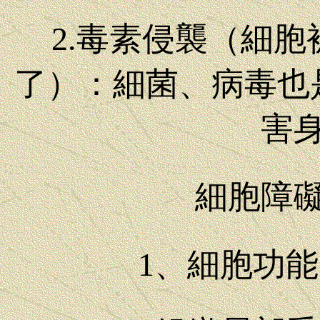
2.毒素侵襲（細
了）：細菌、病毒也
害
細胞障
1、細胞功